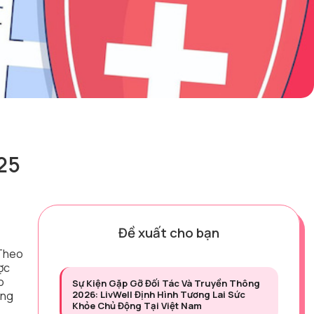
25
Đề xuất cho bạn
 Theo
ược
o
Sự Kiện Gặp Gỡ Đối Tác Và Truyền Thông
2026: LivWell Định Hình Tương Lai Sức
ơng
Khỏe Chủ Động Tại Việt Nam