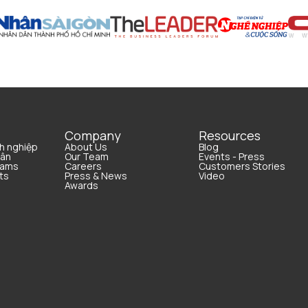
Company
Resources
h nghiệp
About Us
Blog
hân
Our Team
Events - Press
rams
Careers
Customers Stories
ts
Press & News
Video
Awards