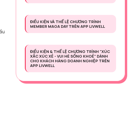
ĐIỀU KIỆN VÀ THỂ LỆ CHƯƠNG TRÌNH
MEMBER MAGA DAY TRÊN APP LIVWELL
cầu
ĐIỀU KIỆN & THỂ LỆ CHƯƠNG TRÌNH "XÚC
XẮC XÚC XẺ - VUI HÈ SỐNG KHOẺ" DÀNH
CHO KHÁCH HÀNG DOANH NGHIỆP TRÊN
APP LIVWELL