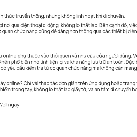
 thức truyền thống, nhưng không linh hoạt khi di chuyển.
ọi nơi qua điện thoại di động, không lo thất lạc. Bên cạnh đó, việ
cơ quan chức năng cũng dễ dàng hơn thông qua các thiết bị điện
 online phụ thuộc vào thói quen và nhu cầu của người dùng. V
ên phổ biến nhờ tính tiện lợi và khả năng lưu trữ an toàn. Đặc b
hi có yêu cầu kiểm tra từ cơ quan chức năng mà không cần mang
máy online? Chỉ vài thao tác đơn giản trên ứng dụng hoặc tran
iểm trong tay, không lo thất lạc giấy tờ, và an tâm di chuyển h
Well ngay: