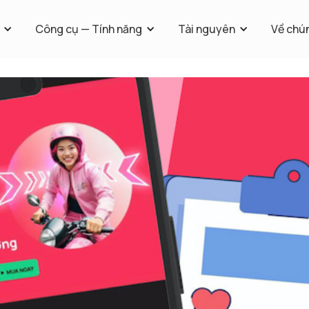
Công cụ — Tính năng
Tài nguyên
Về chún