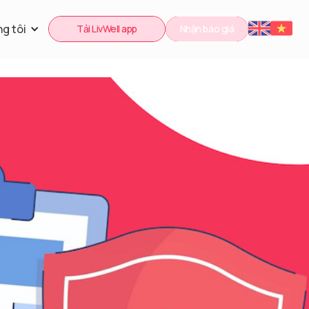
g tôi
Tải LivWell app
Nhận báo giá