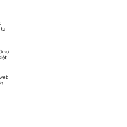
c
 tử.
ới sự
iệt,
g web
ơn