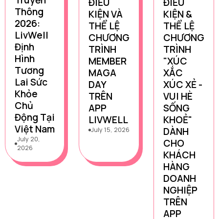
ĐIỀU
ĐIỀU
Thông
KIỆN VÀ
KIỆN &
2026:
THỂ LỆ
THỂ LỆ
LivWell
CHƯƠNG
CHƯƠNG
Định
TRÌNH
TRÌNH
Hình
MEMBER
"XÚC
Tương
MAGA
XẮC
Lai Sức
DAY
XÚC XẺ -
Khỏe
TRÊN
VUI HÈ
Chủ
APP
SỐNG
Động Tại
LIVWELL
KHOẺ"
Việt Nam
DÀNH
July 15, 2026
July 20,
CHO
2026
KHÁCH
HÀNG
DOANH
NGHIỆP
TRÊN
APP