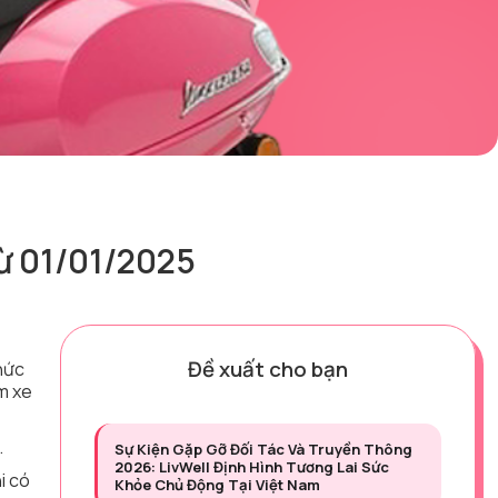
ừ 01/01/2025
Đề xuất cho bạn
thức
ểm xe
.
Sự Kiện Gặp Gỡ Đối Tác Và Truyền Thông
2026: LivWell Định Hình Tương Lai Sức
i có
Khỏe Chủ Động Tại Việt Nam