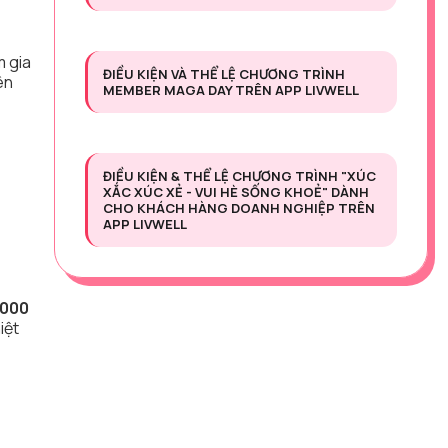
m gia
ĐIỀU KIỆN VÀ THỂ LỆ CHƯƠNG TRÌNH
ên
MEMBER MAGA DAY TRÊN APP LIVWELL
ĐIỀU KIỆN & THỂ LỆ CHƯƠNG TRÌNH "XÚC
XẮC XÚC XẺ - VUI HÈ SỐNG KHOẺ" DÀNH
CHO KHÁCH HÀNG DOANH NGHIỆP TRÊN
APP LIVWELL
.000
iệt