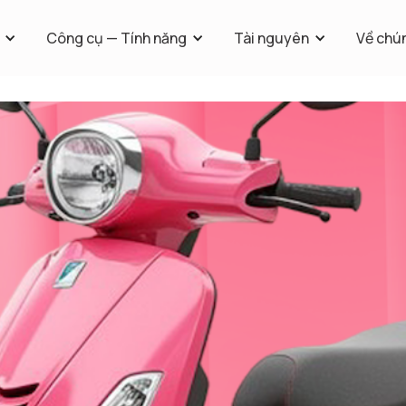
Công cụ — Tính năng
Tài nguyên
Về chún