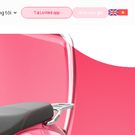
g tôi
Tải LivWell app
Nhận báo giá