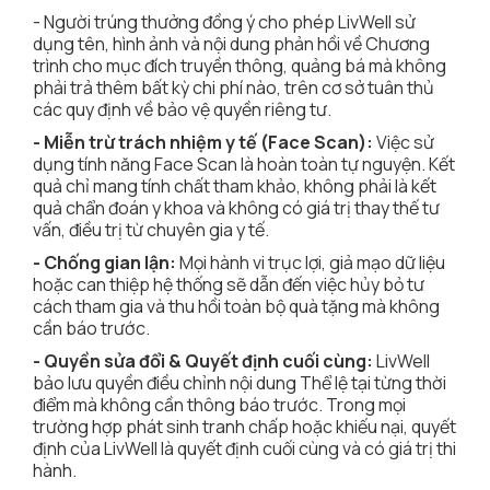
- Người trúng thưởng đồng ý cho phép LivWell sử
dụng tên, hình ảnh và nội dung phản hồi về Chương
trình cho mục đích truyền thông, quảng bá mà không
phải trả thêm bất kỳ chi phí nào, trên cơ sở tuân thủ
các quy định về bảo vệ quyền riêng tư.
- Miễn trừ trách nhiệm y tế (Face Scan):
Việc sử
dụng tính năng Face Scan là hoàn toàn tự nguyện. Kết
quả chỉ mang tính chất tham khảo, không phải là kết
quả chẩn đoán y khoa và không có giá trị thay thế tư
vấn, điều trị từ chuyên gia y tế.
- Chống gian lận:
Mọi hành vi trục lợi, giả mạo dữ liệu
hoặc can thiệp hệ thống sẽ dẫn đến việc hủy bỏ tư
cách tham gia và thu hồi toàn bộ quà tặng mà không
cần báo trước.
- Quyền sửa đổi & Quyết định cuối cùng:
LivWell
bảo lưu quyền điều chỉnh nội dung Thể lệ tại từng thời
điểm mà không cần thông báo trước. Trong mọi
trường hợp phát sinh tranh chấp hoặc khiếu nại, quyết
định của LivWell là quyết định cuối cùng và có giá trị thi
hành.