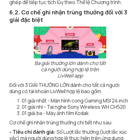
ghép để tiếp tục tích lũy theo Thể lệ Chương trình.
6.2. Cơ chế ghi nhận trúng thưởng đối với 3
giải đặc biệt
Ba giải thưởng lớn dành cho tất
cả người dùng hợp lệ trên
LivWell app
Đối với 3 GIẢI THƯỞNG LỚN dành cho tất cả người
dùng có tài khoản LivWell hợp lệ bao gồm
01 giải nhất - Màn hình cong Gaming MSI 24 inch
01 giải nhì - Tai nghe Sony Wireless WH CH520
01 giải ba - Máy ảnh film Kodak
Cơ chế ghi nhận trúng thưởng chi tiết như sau:
- Tiêu chí đánh giá:
Số Lượt lắc thưởng (lượt lắc xúc
xắc) mà người dùng hợp lệ thực hiện trên ứng dụng