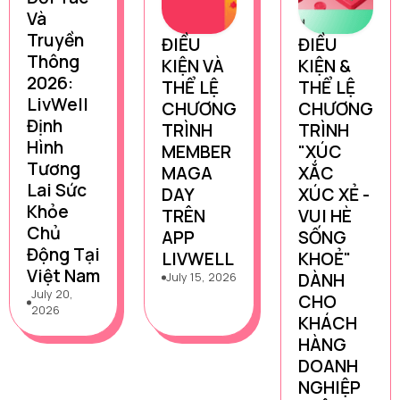
Và
Truyền
ĐIỀU
ĐIỀU
Thông
KIỆN VÀ
KIỆN &
2026:
THỂ LỆ
THỂ LỆ
LivWell
CHƯƠNG
CHƯƠNG
Định
TRÌNH
TRÌNH
Hình
MEMBER
"XÚC
Tương
MAGA
XẮC
Lai Sức
DAY
XÚC XẺ -
Khỏe
TRÊN
VUI HÈ
Chủ
APP
SỐNG
Động Tại
LIVWELL
KHOẺ"
Việt Nam
DÀNH
July 15, 2026
July 20,
CHO
2026
KHÁCH
HÀNG
DOANH
NGHIỆP