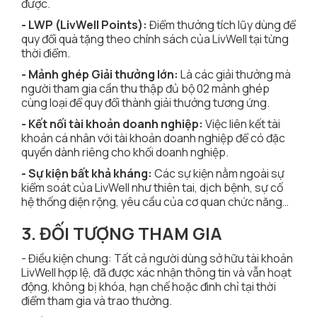
được.
- LWP (LivWell Points):
Điểm thưởng tích lũy dùng để
quy đổi quà tặng theo chính sách của LivWell tại từng
thời điểm.
- Mảnh ghép Giải thưởng lớn:
Là các giải thưởng mà
người tham gia cần thu thập đủ bộ 02 mảnh ghép
cùng loại để quy đổi thành giải thưởng tương ứng.
- Kết nối tài khoản doanh nghiệp:
Việc liên kết tài
khoản cá nhân với tài khoản doanh nghiệp để có đặc
quyền dành riêng cho khối doanh nghiệp.
- Sự kiện bất khả kháng:
Các sự kiện nằm ngoài sự
kiểm soát của LivWell như thiên tai, dịch bệnh, sự cố
hệ thống diện rộng, yêu cầu của cơ quan chức năng…
3. ĐỐI TƯỢNG THAM GIA
- Điều kiện chung: Tất cả người dùng sở hữu tài khoản
LivWell hợp lệ, đã được xác nhận thông tin và vẫn hoạt
động, không bị khóa, hạn chế hoặc đình chỉ tại thời
điểm tham gia và trao thưởng.