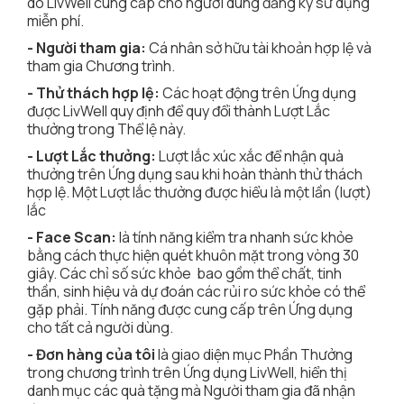
do LivWell cung cấp cho người dùng đăng ký sử dụng
miễn phí.
- Người tham gia:
Cá nhân sở hữu tài khoản hợp lệ và
tham gia Chương trình.
- Thử thách hợp lệ:
Các hoạt động trên Ứng dụng
được LivWell quy định để quy đổi thành Lượt Lắc
thưởng trong Thể lệ này.
- Lượt Lắc thưởng:
Lượt lắc xúc xắc để nhận quà
thưởng trên Ứng dụng sau khi hoàn thành thử thách
hợp lệ. Một Lượt lắc thưởng được hiểu là một lần (lượt)
lắc
- Face Scan:
là tính năng kiểm tra nhanh sức khỏe
bằng cách thực hiện quét khuôn mặt trong vòng 30
giây. Các chỉ số sức khỏe bao gồm thể chất, tinh
thần, sinh hiệu và dự đoán các rủi ro sức khỏe có thể
gặp phải. Tính năng được cung cấp trên Ứng dụng
cho tất cả người dùng.
- Đơn hàng của tôi
là giao diện mục Phần Thưởng
trong chương trình trên Ứng dụng LivWell, hiển thị
danh mục các quà tặng mà Người tham gia đã nhận