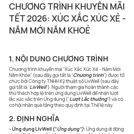
CHƯƠNG TRÌNH KHUYÊN MÃI
TẾT 2026: XÚC XẮC XÚC XẺ -
NĂM MỚI NĂM KHOẺ
1. NỘI DUNG CHƯƠNG TRÌNH
Chương trình khuyến mại “Xúc Xắc Xúc Xẻ - Năm Mới
Năm Khỏe” (sau đây gọi tắt là “
Chương trình
”) được tổ
chức bởi Công ty TNHH Kỹ thuật số LivWell (sau đây
gọi tắt là “
LivWell
”). Người tham gia hoàn thành các
thử thách hợp lệ trên ứng dụng LivWell để nhận lượt
lắc xúc xắc trên Ứng dụng (“
Lượt Lắc thưởng
”) và có
cơ hội nhận quà tặng theo quy định tại Thể lệ này.
2. ĐỊNH NGHĨA
- Ứng dụng LivWell (“
Ứng dụng”)
:
Ứng dụng di động