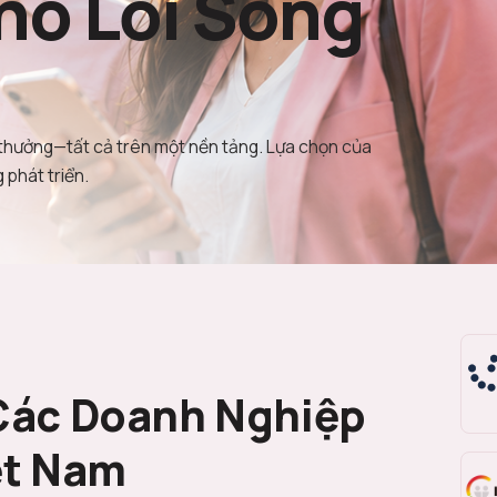
ho Lối Sống
thưởng—tất cả trên một nền tảng. Lựa chọn của
phát triển.
Các Doanh Nghiệp
ệt Nam