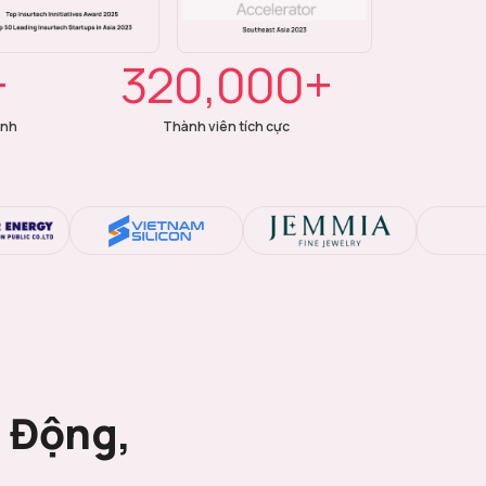
+
320,000+
ành
Thành viên tích cực
ủ Động,