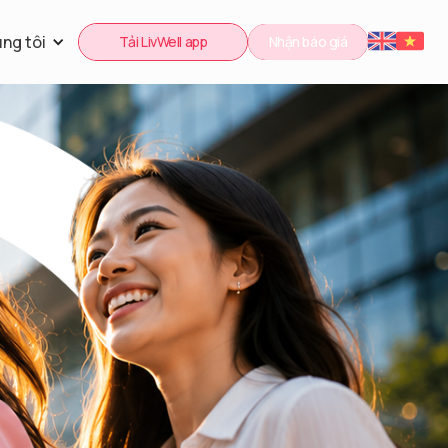
ng tôi
Tải LivWell app
Nhận báo giá