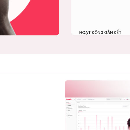
HOẠT ĐỘNG GẮN KẾT
Tự động hóa các hoạt động sống
thử thách nội bộ và trao thưởn
ngày— giảm thiểu tỷ lệ vắng mặt
tăng gắn kết và nâng cao hiệu 
việc.
TÌM HIỂU NGAY