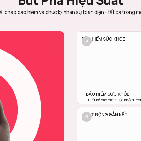
Bứt Phá Hiệu Suất
ải pháp bảo hiểm và phúc lợi nhân sự toàn diện - tất cả trong m
BẢO HIỂM SỨC KHỎE
BẢO HIỂM SỨC KHỎE
Thiết kế bảo hiểm sức khỏe nhó
hoạt theo ngân sách và nhu cầu
bỏ thủ tục rườm rà, tối ưu hóa ch
HOẠT ĐỘNG GẮN KẾT
doanh nghiệp.
TÌM HIỂU NGAY