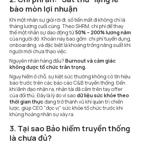
bào mòn lợi nhuận
Khi một nhân sự giỏi rời đi, số tiền mất đi không chỉ là
tháng lương cuối cùng. Theo SHRM, chi phí để thay
thế một nhân sự dao động từ
50% – 200% lương năm
của người đó. Khoản này bao gồm: chi phí tuyển dụng,
onboarding, và đặc biệt là khoảng trống năng suất khi
người mới chưa thạo việc.
Nguyên nhân hàng đầu?
Burnout và cảm giác
không được tổ chức trân trọng.
Nguy hiểm ở chỗ, sự kiệt sức thường không có tín hiệu
báo trước trên các báo cáo C&B truyền thống. Đến
khi lãnh đạo nhận ra, nhân tài đã cầm trên tay offer
của đối thủ. Đây là lý do vì sao
dữ liệu sức khỏe theo
thời gian thực
đang trở thành vũ khí quản trị chiến
lược, giúp CEO "đọc vị" sức khỏe tổ chức trước khi
khủng hoảng nhân sự xảy ra.
3. Tại sao Bảo hiểm truyền thống
là chưa đủ?