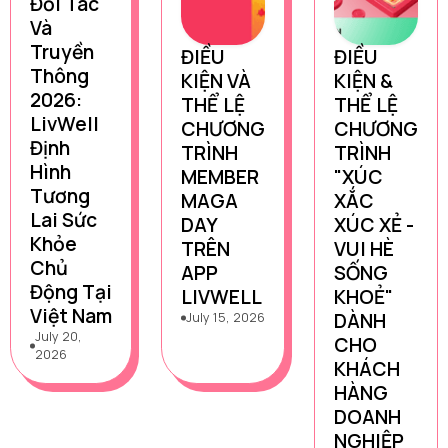
Đối Tác
Và
Truyền
ĐIỀU
ĐIỀU
Thông
KIỆN VÀ
KIỆN &
2026:
THỂ LỆ
THỂ LỆ
LivWell
CHƯƠNG
CHƯƠNG
Định
TRÌNH
TRÌNH
Hình
MEMBER
"XÚC
Tương
MAGA
XẮC
Lai Sức
DAY
XÚC XẺ -
Khỏe
TRÊN
VUI HÈ
Chủ
APP
SỐNG
Động Tại
LIVWELL
KHOẺ"
Việt Nam
DÀNH
July 15, 2026
July 20,
CHO
2026
KHÁCH
HÀNG
DOANH
NGHIỆP