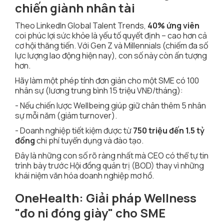
chiến giành nhân tài
Theo LinkedIn Global Talent Trends,
40% ứng viên
coi phúc lợi sức khỏe là yếu tố quyết định – cao hơn cả
cơ hội thăng tiến. Với Gen Z và Millennials (chiếm đa số
lực lượng lao động hiện nay), con số này còn ấn tượng
hơn.
Hãy làm một phép tính đơn giản cho một SME có 100
nhân sự (lương trung bình 15 triệu VNĐ/tháng):
- Nếu chiến lược Wellbeing giúp giữ chân thêm 5 nhân
sự mỗi năm (giảm turnover).
- Doanh nghiệp tiết kiệm được từ
750 triệu đến 1.5 tỷ
đồng
chi phí tuyển dụng và đào tạo.
Đây là những con số rõ ràng nhất mà CEO có thể tự tin
trình bày trước Hội đồng quản trị (BOD) thay vì những
khái niệm văn hóa doanh nghiệp mơ hồ.
OneHealth: Giải pháp Wellness
"đo ni đóng giày" cho SME