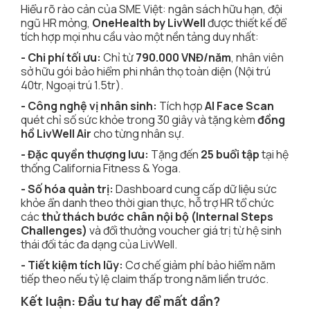
Hiểu rõ rào cản của SME Việt: ngân sách hữu hạn, đội
ngũ HR mỏng,
OneHealth by LivWell
được thiết kế để
tích hợp mọi nhu cầu vào một nền tảng duy nhất:
- Chi phí tối ưu:
Chỉ từ
790.000 VNĐ/năm
, nhân viên
sở hữu gói bảo hiểm phi nhân thọ toàn diện (Nội trú
40tr, Ngoại trú 1.5tr).
- Công nghệ vị nhân sinh:
Tích hợp
AI Face Scan
quét chỉ số sức khỏe trong 30 giây và tặng kèm
đồng
hồ LivWell Air
cho từng nhân sự.
- Đặc quyền thượng lưu:
Tặng đến
25 buổi tập
tại hệ
thống California Fitness & Yoga.
- Số hóa quản trị:
Dashboard cung cấp dữ liệu sức
khỏe ẩn danh theo thời gian thực, hỗ trợ HR tổ chức
các
thử thách bước chân nội bộ (Internal Steps
Challenges)
và đổi thưởng voucher giá trị từ hệ sinh
thái đối tác đa dạng của LivWell.
- Tiết kiệm tích lũy:
Cơ chế giảm phí bảo hiểm năm
tiếp theo nếu tỷ lệ claim thấp trong năm liền trước.
Kết luận: Đầu tư hay để mất dần?