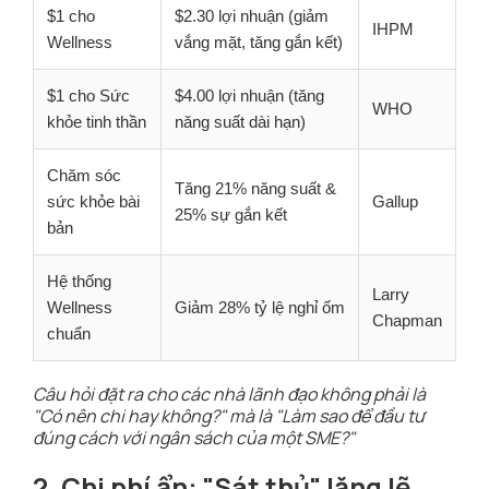
$1 cho
$2.30 lợi nhuận (giảm
IHPM
Wellness
vắng mặt, tăng gắn kết)
$1 cho Sức
$4.00 lợi nhuận (tăng
WHO
khỏe tinh thần
năng suất dài hạn)
Chăm sóc
Tăng 21% năng suất &
sức khỏe bài
Gallup
25% sự gắn kết
bản
Hệ thống
Larry
Wellness
Giảm 28% tỷ lệ nghỉ ốm
Chapman
chuẩn
Câu hỏi đặt ra cho các nhà lãnh đạo không phải là
"Có nên chi hay không?" mà là "Làm sao để đầu tư
đúng cách với ngân sách của một SME?"
2. Chi phí ẩn: "Sát thủ" lặng lẽ