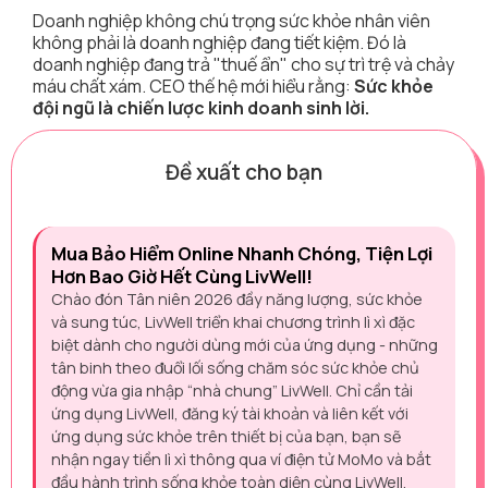
Doanh nghiệp không chú trọng sức khỏe nhân viên
không phải là doanh nghiệp đang tiết kiệm. Đó là
doanh nghiệp đang trả "thuế ẩn" cho sự trì trệ và chảy
máu chất xám. CEO thế hệ mới hiểu rằng:
Sức khỏe
đội ngũ là chiến lược kinh doanh sinh lời.
Đề xuất cho bạn
Mua Bảo Hiểm Online Nhanh Chóng, Tiện Lợi
Hơn Bao Giờ Hết Cùng LivWell!
Chào đón Tân niên 2026 đầy năng lượng, sức khỏe
và sung túc, LivWell triển khai chương trình lì xì đặc
biệt dành cho người dùng mới của ứng dụng - những
tân binh theo đuổi lối sống chăm sóc sức khỏe chủ
động vừa gia nhập “nhà chung” LivWell. Chỉ cần tải
ứng dụng LivWell, đăng ký tài khoản và liên kết với
ứng dụng sức khỏe trên thiết bị của bạn, bạn sẽ
nhận ngay tiền lì xì thông qua ví điện tử MoMo và bắt
đầu hành trình sống khỏe toàn diện cùng LivWell.