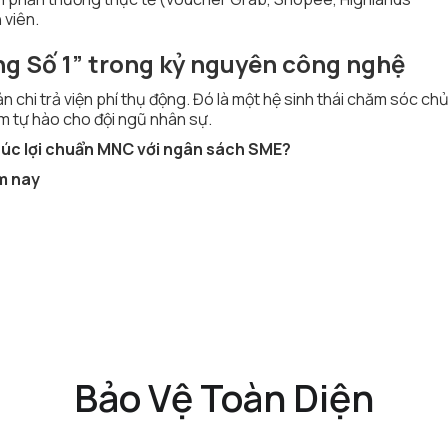
 viên.
ng Số 1” trong kỷ nguyên công nghệ
chi trả viện phí thụ động. Đó là một hệ sinh thái chăm sóc ch
ềm tự hào cho đội ngũ nhân sự.
húc lợi chuẩn MNC với ngân sách SME?
m nay
Bảo Vệ Toàn Diện