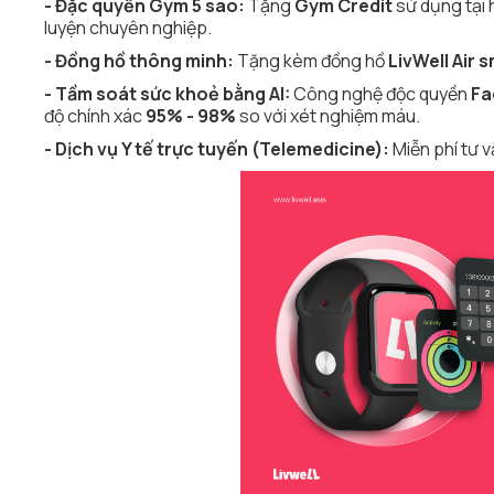
- Đặc quyền Gym 5 sao:
Tặng
Gym Credit
sử dụng tại
luyện chuyên nghiệp.
- Đồng hồ thông minh:
Tặng kèm đồng hồ
LivWell Air
- Tầm soát sức khoẻ bằng AI:
Công nghệ độc quyền
Fa
độ chính xác
95% - 98%
so với xét nghiệm máu.
- Dịch vụ Y tế trực tuyến (Telemedicine):
Miễn phí tư v