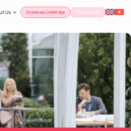
ut Us
Download LivWell App
Get a Quote