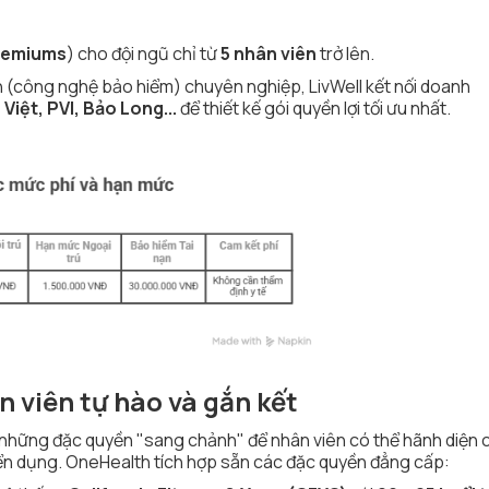
remiums
) cho đội ngũ chỉ từ
5 nhân viên
trở lên.
ech (công nghệ bảo hiểm) chuyên nghiệp, LivWell kết nối doanh
Việt, PVI, Bảo Long...
để thiết kế gói quyền lợi tối ưu nhất.
n viên tự hào và gắn kết
 những đặc quyền "sang chảnh" để nhân viên có thể hãnh diện 
yển dụng. OneHealth tích hợp sẵn các đặc quyền đẳng cấp: