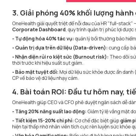
3. Giải phóng 40% khối lượng hàn
OneHealth giải quyết triệt để nỗi đau của HR "full-stack"
Corporate Dashboard
, quy trình quản trị phúc lợi được
- Tự động hóa 40% tác vụ:
quản lý bồi thường bảo hiểm 
- Quản trị dựa trên dữ liệu (Data-driven):
cung cấp báo
- Nhận diện rủi ro kiệt sức (Burnout risk):
Theo dõi sức
thời trước khi hiệu suất sụt giảm.
- Bảo mật tuyệt đối:
Mọi dữ liệu sức khỏe được ẩn danh 
CP về bảo vệ dữ liệu nhạy cảm.
4. Bài toán ROI: Đầu tư hôm nay, ti
OneHealth giúp CEO và CFO phê duyệt ngân sách dễ dàng
- Tăng 20% năng suất lao động:
Giảm tỷ lệ vắng mặt do
- Tiết kiệm 15-20% chi phí:
Cơ chế đặc biệt giúp
giảm p
hiện tại thấp nhờ nhân viên tích cực rèn luyện sức khỏe qu
- Văn hóa Gamification:
Biến việc đi bộ hàng ngày thà