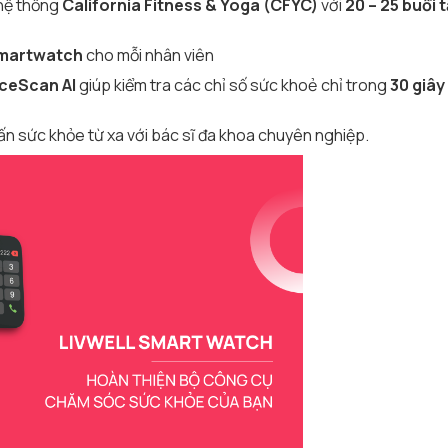
 hệ thống
California Fitness & Yoga (CFYC)
với
20 – 25 buổi 
 smartwatch
cho mỗi nhân viên
ceScan AI
giúp kiểm tra các chỉ số sức khoẻ chỉ trong
30 giây
ấn sức khỏe từ xa với bác sĩ đa khoa chuyên nghiệp.