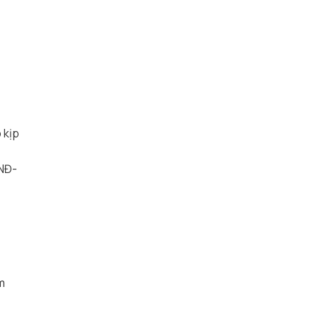
 kịp
/NĐ-
m