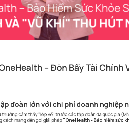
OneHealth – Đòn Bẩy Tài Chính V
tập đoàn lớn với chi phí doanh nghiệp 
ự thường cảm thấy "lép vế" trước các tập đoàn đa quốc gia (M
g cách mang đến gói giải pháp
"OneHealth - Bảo hiểm sức k