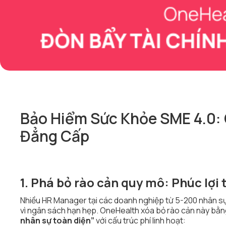
Bảo Hiểm Sức Khỏe SME 4.0: 
Đẳng Cấp
1. Phá bỏ rào cản quy mô: Phúc lợi 
Nhiều HR Manager tại các doanh nghiệp từ 5-200 nhân s
vì ngân sách hạn hẹp. OneHealth xóa bỏ rào cản này bằn
nhân sự toàn diện”
với cấu trúc phí linh hoạt: