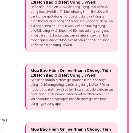
Lợi Hơn Bao Giờ Hết Cùng LivWell!
Chào đón Tân niên 2026 đầy năng lượng, sức khỏe và
sung túc, LivWell triển khai chương trình lì xì đặc biệt
dành cho người dùng mới của ứng dụng - những tân
binh theo đuổi lối sống chăm sóc sức khỏe chủ động vừa
gia nhập “nhà chung” LivWell. Chỉ cần tải ứng dụng
LivWell, đăng ký tài khoản và liên kết với ứng dụng sức
khỏe trên thiết bị của bạn, bạn sẽ nhận ngay tiền lì xì
thông qua ví điện tử MoMo và bắt đầu hành trình sống
khỏe toàn diện cùng LivWell.
Mua Bảo Hiểm Online Nhanh Chóng, Tiện
Lợi Hơn Bao Giờ Hết Cùng LivWell!
Bạn đang chuẩn bị tham gia chương trình, các hoạt
động nội bộ cùng công ty trên ứng dụng LivWell? Dù là
người dùng mới hay đã có tài khoản trước đó, chỉ cần vài
bước đơn giản là bạn có thể liên kết tài khoản cá nhân
với hồ sơ doanh nghiệp và bắt đầu tham gia các hoạt
động ngay trong app.
chia
Mua Bảo Hiểm Online Nhanh Chóng, Tiện