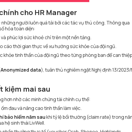
h chính cho HR Manager
 – những người luôn quá tải bởi các tác vụ thủ công. Thông qua
 số hóa toàn diện:
và phúc lợi sức khoẻ chỉ trên một nền tảng.
 cáo thời gian thực về xu hướng sức khỏe của đội ngũ.
 khỏe tinh thần của đội ngũ theo từng phòng ban để can thiệp
(
Anonymized data
), tuân thủ nghiêm ngặt Nghị định 13/2023
ết kiệm mai sau
 hơn nhờ các minh chứng tài chính cụ thể:
 ốm đau và nâng cao tinh thần làm việc.
hí bảo hiểm năm sau
khi tỷ lệ bồi thường (claim rate) trong nă
a hệ sinh thái LivWell.
nh phần thưởng thực tế (voucher Grab, Shopee, Highlands