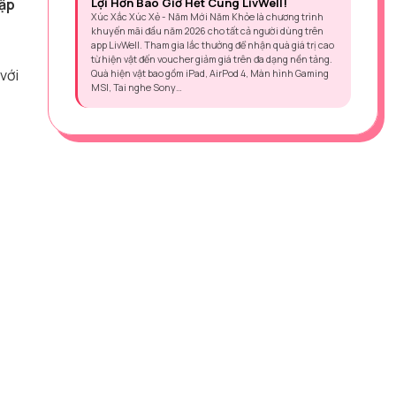
Lợi Hơn Bao Giờ Hết Cùng LivWell!
tập
Xúc Xắc Xúc Xẻ - Năm Mới Năm Khỏe là chương trình
khuyến mãi đầu năm 2026 cho tất cả người dùng trên
app LivWell. Tham gia lắc thưởng để nhận quà giá trị cao
từ hiện vật đến voucher giảm giá trên đa dạng nền tảng.
với
Quà hiện vật bao gồm iPad, AirPod 4, Màn hình Gaming
MSI, Tai nghe Sony…