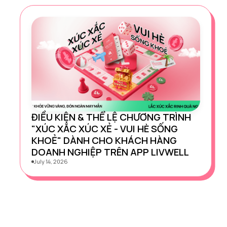
ĐIỀU KIỆN & THỂ LỆ CHƯƠNG TRÌNH
"XÚC XẮC XÚC XẺ - VUI HÈ SỐNG
KHOẺ" DÀNH CHO KHÁCH HÀNG
DOANH NGHIỆP TRÊN APP LIVWELL
July 14, 2026