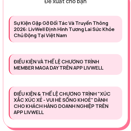
Đề xuất cho bạn
Sự Kiện Gặp Gỡ Đối Tác Và Truyền Thông
2026: LivWell Định Hình Tương Lai Sức Khỏe
Chủ Động Tại Việt Nam
ĐIỀU KIỆN VÀ THỂ LỆ CHƯƠNG TRÌNH
MEMBER MAGA DAY TRÊN APP LIVWELL
ĐIỀU KIỆN & THỂ LỆ CHƯƠNG TRÌNH "XÚC
XẮC XÚC XẺ - VUI HÈ SỐNG KHOẺ" DÀNH
CHO KHÁCH HÀNG DOANH NGHIỆP TRÊN
APP LIVWELL