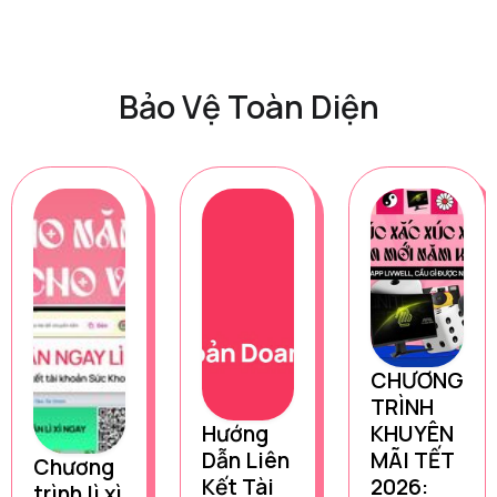
Bảo Vệ Toàn Diện
CHƯƠNG
TRÌNH
Hướng
KHUYÊN
Dẫn Liên
MÃI TẾT
Chương
Kết Tài
2026:
trình lì xì