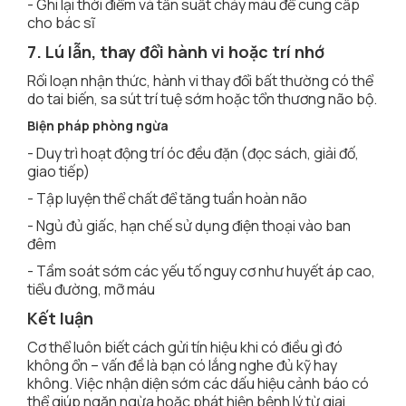
- Ghi lại thời điểm và tần suất chảy máu để cung cấp
cho bác sĩ
7. Lú lẫn, thay đổi hành vi hoặc trí nhớ
Rối loạn nhận thức, hành vi thay đổi bất thường có thể
do tai biến, sa sút trí tuệ sớm hoặc tổn thương não bộ.
Biện pháp phòng ngừa
- Duy trì hoạt động trí óc đều đặn (đọc sách, giải đố,
giao tiếp)
- Tập luyện thể chất để tăng tuần hoàn não
- Ngủ đủ giấc, hạn chế sử dụng điện thoại vào ban
đêm
- Tầm soát sớm các yếu tố nguy cơ như huyết áp cao,
tiểu đường, mỡ máu
Kết luận
Cơ thể luôn biết cách gửi tín hiệu khi có điều gì đó
không ổn – vấn đề là bạn có lắng nghe đủ kỹ hay
không. Việc nhận diện sớm các dấu hiệu cảnh báo có
thể giúp ngăn ngừa hoặc phát hiện bệnh lý từ giai