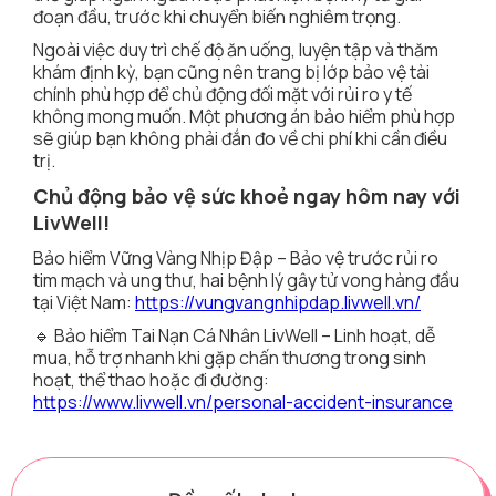
đoạn đầu, trước khi chuyển biến nghiêm trọng.
Ngoài việc duy trì chế độ ăn uống, luyện tập và thăm
khám định kỳ, bạn cũng nên trang bị lớp bảo vệ tài
chính phù hợp để chủ động đối mặt với rủi ro y tế
không mong muốn. Một phương án bảo hiểm phù hợp
sẽ giúp bạn không phải đắn đo về chi phí khi cần điều
trị.
Chủ động bảo vệ sức khoẻ ngay hôm nay với
LivWell!
Bảo hiểm Vững Vàng Nhịp Đập – Bảo vệ trước rủi ro
tim mạch và ung thư, hai bệnh lý gây tử vong hàng đầu
tại Việt Nam:
https://vungvangnhipdap.livwell.vn/
🔹 Bảo hiểm Tai Nạn Cá Nhân LivWell – Linh hoạt, dễ
mua, hỗ trợ nhanh khi gặp chấn thương trong sinh
hoạt, thể thao hoặc đi đường:
https://www.livwell.vn/personal-accident-insurance