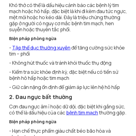
Khó thở có thể là dấu hiệu cảnh báo các bệnh lý tim
mạch hoặc hô hấp, đặc biệt là khi đi kèm đau tức ngực,
mệt mỏi hoặc ho kéo dài. Đây là triệu chứng thường
gặp ở người có nguy cơ mắc bệnh tim mạch, hen
suyễn hoặc thuyên tắc phổi.
Biện pháp phòng ngừa
-
Tập thể dục thường xuyên
để tăng cường sức khỏe
tim – phổi
- Không hút thuốc và tránh khói thuốc thụ động
- Kiểm tra sức khỏe định kỳ, đặc biệt nếu có tiền sử
bệnh hô hấp hoặc tim mạch
- Giữ cân nặng ổn định để giảm áp lực lên hệ hô hấp
2. Đau ngực bất thường
Cơn đau ngực âm ỉ hoặc dữ dội, đặc biệt khi gắng sức,
có thể là dấu hiệu của các
bệnh tim mạch
thường gặp.
Biện pháp phòng ngừa
- Hạn chế thực phẩm giàu chất béo bão hòa và