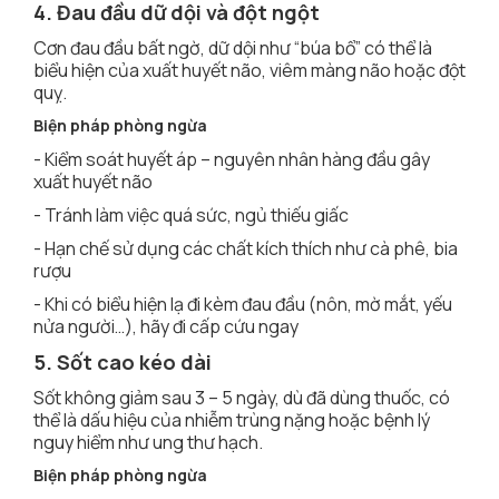
4. Đau đầu dữ dội và đột ngột
Cơn đau đầu bất ngờ, dữ dội như “búa bổ” có thể là
biểu hiện của xuất huyết não, viêm màng não hoặc đột
quỵ.
Biện pháp phòng ngừa
- Kiểm soát huyết áp – nguyên nhân hàng đầu gây
xuất huyết não
- Tránh làm việc quá sức, ngủ thiếu giấc
- Hạn chế sử dụng các chất kích thích như cà phê, bia
rượu
- Khi có biểu hiện lạ đi kèm đau đầu (nôn, mờ mắt, yếu
nửa người…), hãy đi cấp cứu ngay
5. Sốt cao kéo dài
Sốt không giảm sau 3 – 5 ngày, dù đã dùng thuốc, có
thể là dấu hiệu của nhiễm trùng nặng hoặc bệnh lý
nguy hiểm như ung thư hạch.
Biện pháp phòng ngừa