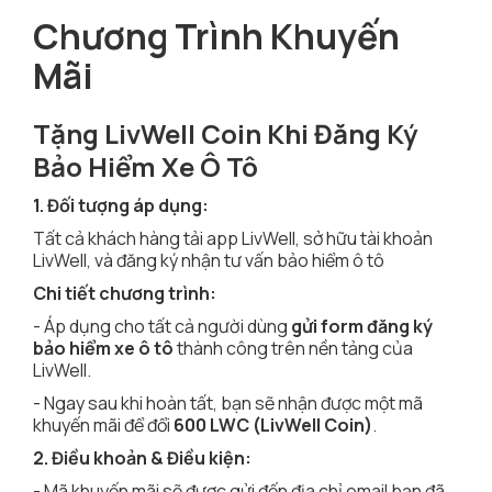
Chương Trình Khuyến
Mãi
Tặng LivWell Coin Khi Đăng Ký
Bảo Hiểm Xe Ô Tô
1. Đối tượng áp dụng:
Tất cả khách hàng tải app LivWell, sở hữu tài khoản
LivWell, và đăng ký nhận tư vấn bảo hiểm ô tô
Chi tiết chương trình:
- Áp dụng cho tất cả người dùng
gửi form đăng ký
bảo hiểm xe ô tô
thành công trên nền tảng của
LivWell.
- Ngay sau khi hoàn tất, bạn sẽ nhận được một mã
khuyến mãi để đổi
600 LWC (LivWell Coin)
.
2. Điều khoản & Điều kiện:
- Mã khuyến mãi sẽ được gửi đến địa chỉ email bạn đã