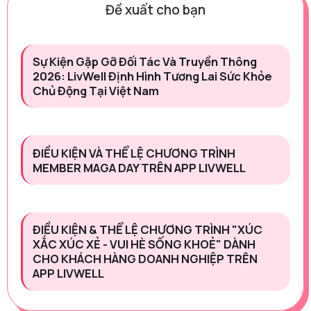
Đề xuất cho bạn
Sự Kiện Gặp Gỡ Đối Tác Và Truyền Thông
2026: LivWell Định Hình Tương Lai Sức Khỏe
Chủ Động Tại Việt Nam
ĐIỀU KIỆN VÀ THỂ LỆ CHƯƠNG TRÌNH
MEMBER MAGA DAY TRÊN APP LIVWELL
ĐIỀU KIỆN & THỂ LỆ CHƯƠNG TRÌNH "XÚC
XẮC XÚC XẺ - VUI HÈ SỐNG KHOẺ" DÀNH
CHO KHÁCH HÀNG DOANH NGHIỆP TRÊN
APP LIVWELL