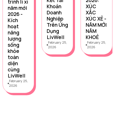
Kết Tài
2026:
trình lì xì
Khoản
XÚC
năm mới
Doanh
XẮC
2026 -
Nghiệp
XÚC XẺ -
Kích
Trên Ứng
NĂM MỚI
hoạt
Dụng
NĂM
năng
LivWell
KHOẺ
lượng
February 25,
February 25,
sống
2026
2026
khỏe
toàn
diện
cùng
LivWell
February 25,
2026