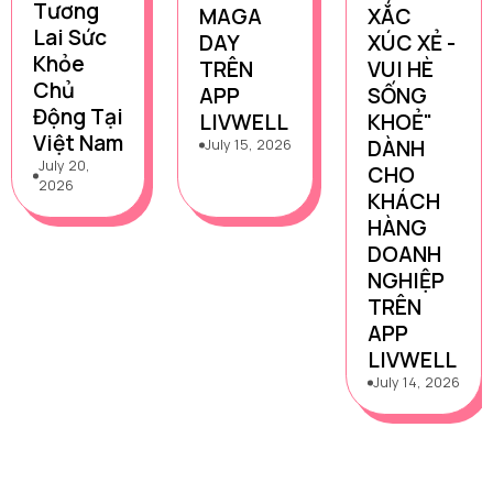
Tương
MAGA
XẮC
Lai Sức
DAY
XÚC XẺ -
Khỏe
TRÊN
VUI HÈ
Chủ
APP
SỐNG
Động Tại
LIVWELL
KHOẺ"
Việt Nam
DÀNH
July 15, 2026
July 20,
CHO
2026
KHÁCH
HÀNG
DOANH
NGHIỆP
TRÊN
APP
LIVWELL
July 14, 2026